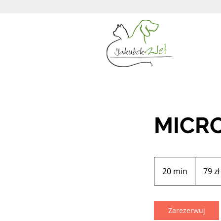
MICRO
79
złotych
20 min
2
79 zł
polskich
0
m
i
Zarezerwuj
n